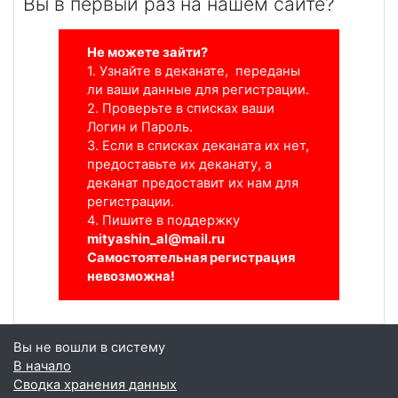
Вы в первый раз на нашем сайте?
Не можете зайти?
1. Узнайте в деканате, п
ереданы
ли ваши данные для регистрации.
2. Проверьте в списках ваши
Логин и Пароль.
3. Если в списках деканата их нет,
предоставьте их деканату, а
деканат предоставит их нам для
регистрации.
4. Пишите в поддержку
mityashin_al@mail.ru
Самостоятельная регистрация
невозможна!
Вы не вошли в систему
В начало
Сводка хранения данных